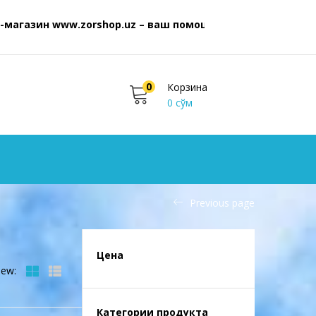
н www.zorshop.uz – ваш помощник для покупок бытовой 
0
Корзина
0
сўм
Previous page
Цена
iew:
Категории продукта