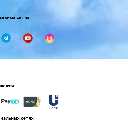
альных сетях
имаем
циальных сетях