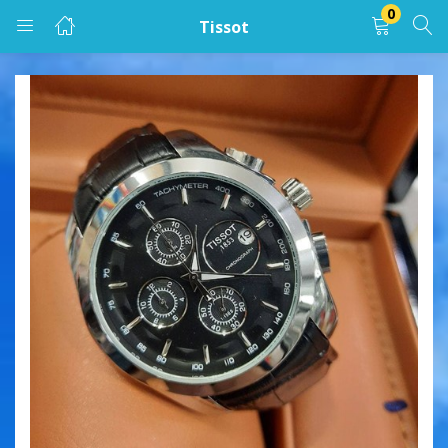
0
Tissot
LOGIN
Enter your username and password to login.
Remember me
Lost password?