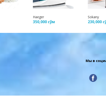
Haeger
Sokany
350,000
сўм
230,000
с
Мы в соци