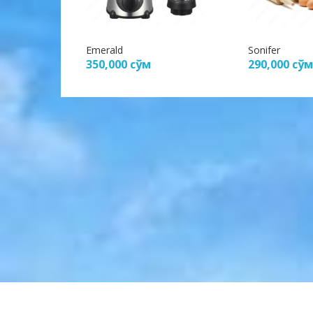
Emerald
Sonifer
350,000
сўм
290,000
сўм