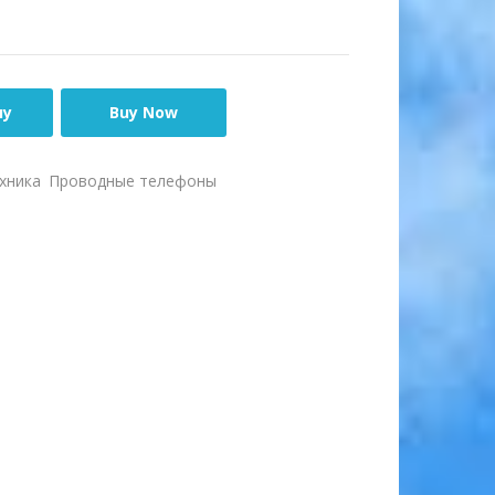
ну
Buy Now
хника
Проводные телефоны