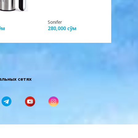
Sonifer
Samsung
ўм
280,000
сўм
350,00
альных сетях