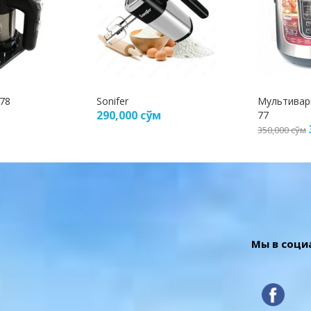
78
Sonifer
Мультиварк
290,000
сўм
77
350,000
сўм
Мы в соци