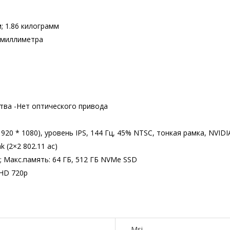
м; 1.86 килограмм
4 миллиметра
тва -Нет оптического привода
920 * 1080), уровень IPS, 144 Гц, 45% NTSC, тонкая рамка, NVI
ak (2×2 802.11 ac)
а; Макс.память: 64 ГБ, 512 ГБ NVMe SSD
 HD 720p
Msi