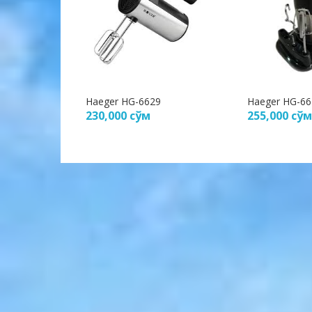
Haeger HG-6629
Haeger HG-66
230,000
сўм
255,000
сўм