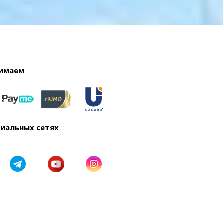
имаем
циальных сетях