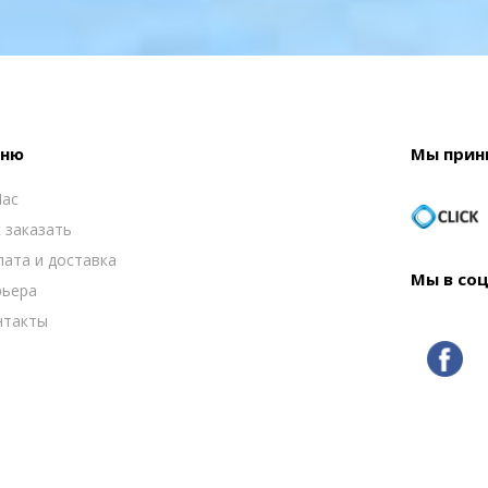
ню
Мы прин
Нас
 заказать
ата и доставка
Мы в со
рьера
нтакты