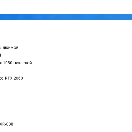
,6 дюймов
й
x 1080 пикселей
ce RTX 2060
XR-838