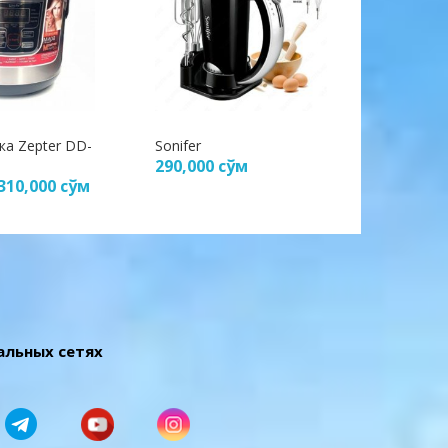
а Zepter DD-
Sonifer
Emerald
290,000
сўм
250,00
310,000
сўм
альных сетях