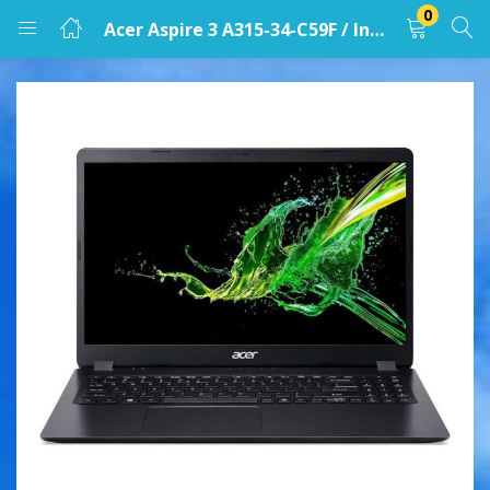
0
Acer Aspire 3 A315-34-C59F / Intel Celeron №4000 / DDR4 4GB / HDD 500GB / 15.6″ HD LED / No DVD / RUS
LOGIN
Enter your username and password to login.
Remember me
Lost password?