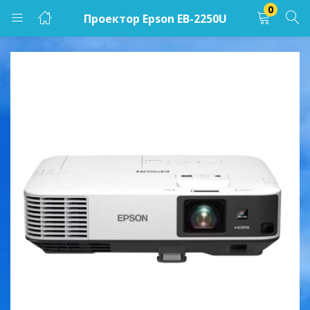
0
Проектор Epson EB-2250U
LOGIN
Enter your username and password to login.
Remember me
Lost password?