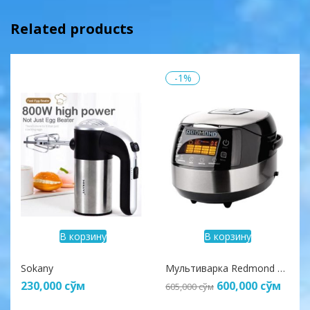
Related products
-1%
В корзину
В корзину
Sokany
Мультиварка Redmond RMC-70
230,000
сўм
600,000
сўм
605,000
сўм