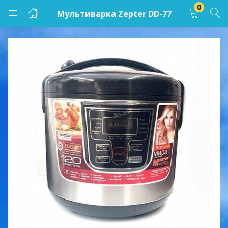
0
Мультиварка Zepter DD-77
LOGIN
Enter your username and password to login.
Remember me
Lost password?