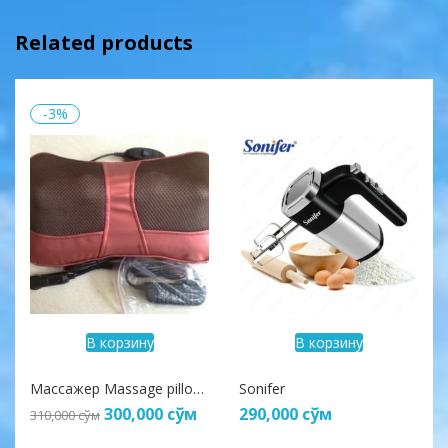
Related products
-3%
В корзину
В корзину
Массажер Massage pillow chm-8018
Sonifer
300,000
сўм
290,000
сўм
310,000
сўм