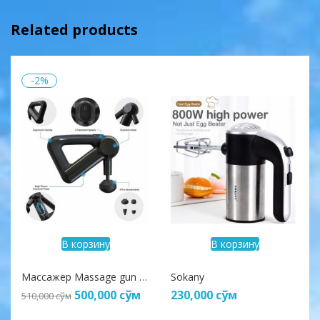
Related products
-2%
В корзину
В корзину
Массажер Massage gun bld-8890
Sokany
500,000
сўм
230,000
сўм
510,000
сўм