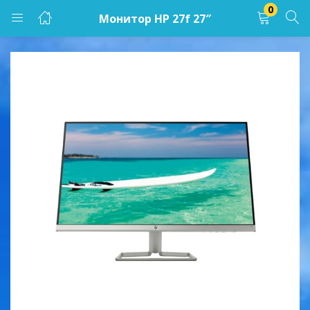
0
Монитор HP 27f 27″
LOGIN
Enter your username and password to login.
Remember me
Lost password?