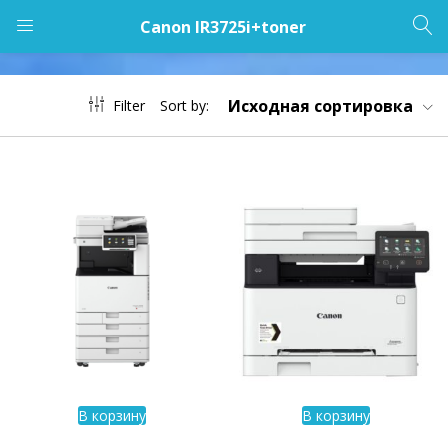
Canon IR3725i+toner
LOGIN
Исходная сортировка
Filter
Sort by:
Enter your username and password to login.
Remember me
Lost password?
В корзину
В корзину