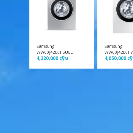
Samsung
Samsung
WW60J42E0HSULD
WW60J42E0H
4,220,000
сўм
4,050,000
с