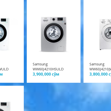
Samsung
Samsung
WULD
WW60J4210HSULD
WW60J4210
ўм
3,900,000
сўм
3,800,000
с