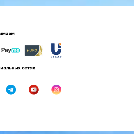
имаем
циальных сетях