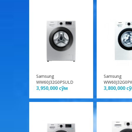
Samsung
Samsung
WW60J32G0PSULD
WW60J32G0P
3,950,000
сўм
3,800,000
с