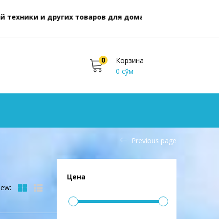
ки и других товаров для дома
0
Корзина
0
сўм
Previous page
Цена
iew: