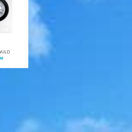
WULD
ўм